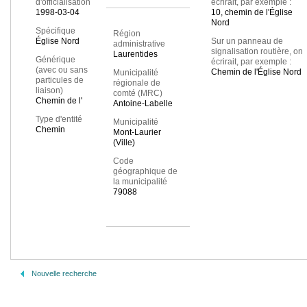
d'officialisation
écrirait, par exemple :
1998-03-04
10, chemin de l'Église
Nord
Spécifique
Région
Église Nord
Sur un panneau de
administrative
signalisation routière, on
Laurentides
Générique
écrirait, par exemple :
(avec ou sans
Chemin de l'Église Nord
Municipalité
particules de
régionale de
liaison)
comté (MRC)
Chemin de l'
Antoine-Labelle
Type d'entité
Municipalité
Chemin
Mont-Laurier
(Ville)
Code
géographique de
la municipalité
79088
Nouvelle recherche