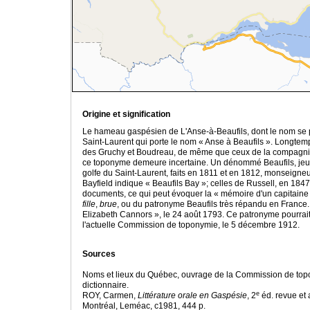
Origine et signification
Le hameau gaspésien de L'Anse-à-Beaufils, dont le nom se pro
Saint-Laurent qui porte le nom « Anse à Beaufils ». Longtemp
des Gruchy et Boudreau, de même que ceux de la compagnie Ro
ce toponyme demeure incertaine. Un dénommé Beaufils, jeune 
golfe du Saint-Laurent, faits en 1811 et en 1812, monseigne
Bayfield indique « Beaufils Bay »; celles de Russell, en 1847
documents, ce qui peut évoquer la « mémoire d'un capitaine
fille
,
brue
, ou du patronyme Beaufils très répandu en France
Elizabeth Cannors », le 24 août 1793. Ce patronyme pourrait-
l'actuelle Commission de toponymie, le 5 décembre 1912.
Sources
Noms et lieux du Québec, ouvrage de la Commission de toponym
dictionnaire.
e
ROY, Carmen,
Littérature orale en Gaspésie
, 2
éd. revue et
Montréal, Leméac, c1981, 444 p.