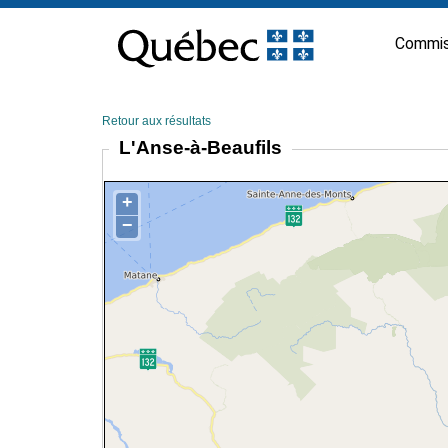
Passer
au
Commis
contenu
Retour aux résultats
L'Anse-à-Beaufils
+
−