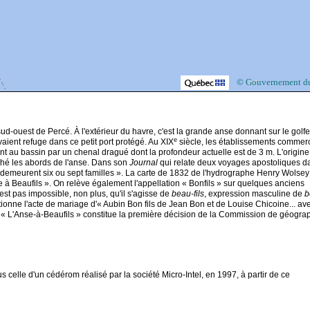
© Gouvernement d
-ouest de Percé. À l'extérieur du havre, c'est la grande anse donnant sur le golf
e
ient refuge dans ce petit port protégé. Au XIX
siècle, les établissements commer
 au bassin par un chenal dragué dont la profondeur actuelle est de 3 m. L'origine
ché les abords de l'anse. Dans son
Journal
qui relate deux voyages apostoliques d
ù demeurent six ou sept familles ». La carte de 1832 de l'hydrographe Henry Wolsey
se à Beaufils ». On relève également l'appellation « Bonfils » sur quelques anciens
est pas impossible, non plus, qu'il s'agisse de
beau-fils
, expression masculine de
b
onne l'acte de mariage d'« Aubin Bon fils de Jean Bon et de Louise Chicoine... av
me « L'Anse-à-Beaufils » constitue la première décision de la Commission de géogra
celle d'un cédérom réalisé par la société Micro-Intel, en 1997, à partir de ce