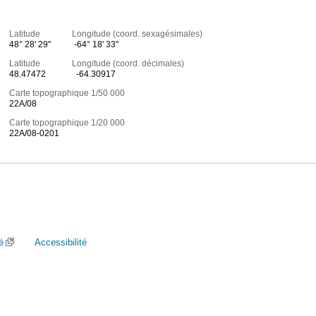
Latitude Longitude (coord. sexagésimales)
48° 28' 29"
-64° 18' 33"
Latitude Longitude (coord. décimales)
48.47472
-64.30917
Carte topographique 1/50 000
22A/08
Carte topographique 1/20 000
22A/08-0201
é
Accessibilité