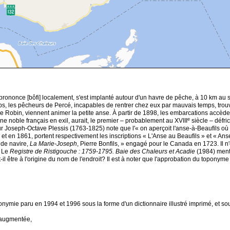
nonce [bôfi] localement, s'est implanté autour d'un havre de pêche, à 10 km au sud
s, les pêcheurs de Percé, incapables de rentrer chez eux par mauvais temps, trouva
bin, viennent animer la petite anse. À partir de 1898, les embarcations accèdent
e
noble français en exil, aurait, le premier – probablement au XVIII
siècle – défri
ur Joseph-Octave Plessis (1763-1825) note que l'« on aperçoit l'anse-à-Beaufils o
 et en 1861, portent respectivement les inscriptions « L'Anse au Beaufils » et « An
 de navire,
La Marie-Joseph
, Pierre Bonfils, » engagé pour le Canada en 1723. Il n'
. Le
Registre de Ristigouche : 1759-1795. Baie des Chaleurs et Acadie
(1984) menti
il être à l'origine du nom de l'endroit? Il est à noter que l'approbation du topony
ie paru en 1994 et 1996 sous la forme d'un dictionnaire illustré imprimé, et sous 
 augmentée,