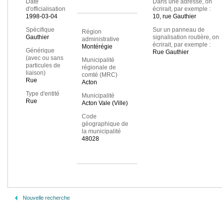
Date
Dans une adresse, on
d'officialisation
écrirait, par exemple :
1998-03-04
10, rue Gauthier
Spécifique
Sur un panneau de
Région
Gauthier
signalisation routière, on
administrative
écrirait, par exemple :
Montérégie
Générique
Rue Gauthier
(avec ou sans
Municipalité
particules de
régionale de
liaison)
comté (MRC)
Rue
Acton
Type d'entité
Municipalité
Rue
Acton Vale (Ville)
Code
géographique de
la municipalité
48028
Nouvelle recherche