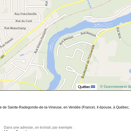
© Gouvernement d
aire de Sainte-Radegonde-de-la-Vineuse, en Vendée (France). Il épouse, à Québec,
Dans une adresse, on écrirait, par exemple :