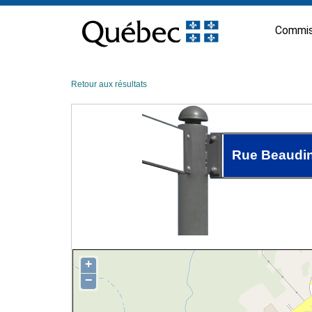
Passer
au
Commis
contenu
Retour aux résultats
Rue Beaudi
+
−