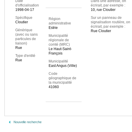
Date
Dans une adresse, on
d'officialisation
écrirait, par exemple :
1998-04-17
10, rue Cloutier
Spécifique
Sur un panneau de
Région
Cloutier
signalisation routière, on
administrative
écrirait, par exemple :
Estrie
Générique
Rue Cloutier
(avec ou sans
Municipalité
particules de
régionale de
liaison)
comté (MRC)
Rue
Le Haut-Saint-
François
Type d'entité
Rue
Municipalité
East Angus (Ville)
Code
géographique de
la municipalité
41060
Nouvelle recherche