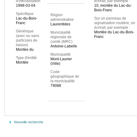
d'officialisation
écrirait, par exemple :
1998-03-04
10, montée du Lac-du-
Bois-Franc
Spécifique
Région
Lac-du-Bois-
Sur un panneau de
administrative
Franc
signalisation routière, on
Laurentides
écrirait, par exemple :
Générique
Montée du Lac-du-Bois-
Municipalité
(avec ou sans
Franc
régionale de
particules de
comté (MRC)
liaison)
Antoine-Labelle
Montée du
Municipalité
Type d'entité
Mont-Laurier
Montée
(Ville)
Code
géographique de
la municipalité
79088
Nouvelle recherche