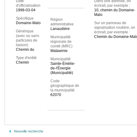
Date
Dans une adresse, on
d'officialisation
écrirait, par exemple :
1998-03-04
10, chemin du Domaine-
Malo
Spécifique
Région
Domaine-Malo
Sur un panneau de
administrative
signalisation routière, on
Lanaudière
Générique
écrirait, par exemple :
(avec ou sans
Chemin du Domaine-Mal
Municipalité
particules de
régionale de
liaison)
comté (MRC)
Chemin du
Matawinie
Type d'entité
Municipalité
Chemin
Sainte-Émélie-
de-l'Énergie
(Municipalité)
Code
géographique de
la municipalité
62070
Nouvelle recherche