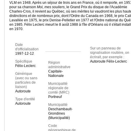
VLM en 1948. Après un séjour de trois ans en France, où il remporte, en 195
pour sa chanson
Moi, mes souliers
, le Grand Prix du disque de l'Académie
Charles-Cros, il revient au Québec, où ses mérites lui vaudront les plus haut
distinctions et de nombreux prix, dont l'Ordre du Canada en 1968, le prix Cal
Lavallée en 1975, le prix Denise-Pelletier en 1977 et l'Ordre national du Qu
en 1985. Félix Leclerc meurt le 8 août 1988 à l'île d'Orléans où il s'était instal
en 1970.
Date
Sur un panneau de
d'officialisation
signalisation routière, on
1997-12-12
écrirait, par exemple :
Spécifique
Autoroute Félix-Leclerc
Région
Félix-Leclerc
administrative
Capitale-
Générique
Nationale
(avec ou sans
particules de
Municipalité
liaison)
régionale de
Autoroute
comté (MRC)
Portneuf
Type d'entité
Autoroute
Municipalité
Deschambault-
Grondines
(Municipalité)
Code
géographique de