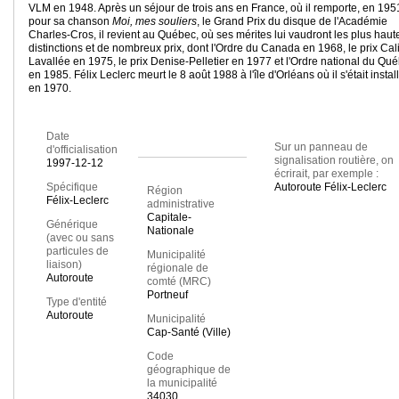
VLM en 1948. Après un séjour de trois ans en France, où il remporte, en 195
pour sa chanson
Moi, mes souliers
, le Grand Prix du disque de l'Académie
Charles-Cros, il revient au Québec, où ses mérites lui vaudront les plus haut
distinctions et de nombreux prix, dont l'Ordre du Canada en 1968, le prix Cal
Lavallée en 1975, le prix Denise-Pelletier en 1977 et l'Ordre national du Qu
en 1985. Félix Leclerc meurt le 8 août 1988 à l'île d'Orléans où il s'était instal
en 1970.
Date
Sur un panneau de
d'officialisation
signalisation routière, on
1997-12-12
écrirait, par exemple :
Spécifique
Autoroute Félix-Leclerc
Région
Félix-Leclerc
administrative
Capitale-
Générique
Nationale
(avec ou sans
particules de
Municipalité
liaison)
régionale de
Autoroute
comté (MRC)
Portneuf
Type d'entité
Autoroute
Municipalité
Cap-Santé (Ville)
Code
géographique de
la municipalité
34030