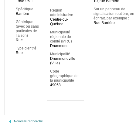
1998-06-11
10, rue Barrière
Spécifique
Sur un panneau de
Région
Barrière
signalisation routière, on
administrative
écrirait, par exemple :
Centre-du-
Générique
Rue Barrière
Québec
(avec ou sans
particules de
Municipalité
liaison)
régionale de
Rue
comté (MRC)
Drummond
Type d'entité
Rue
Municipalité
Drummondville
(Ville)
Code
géographique de
la municipalité
49058
Nouvelle recherche