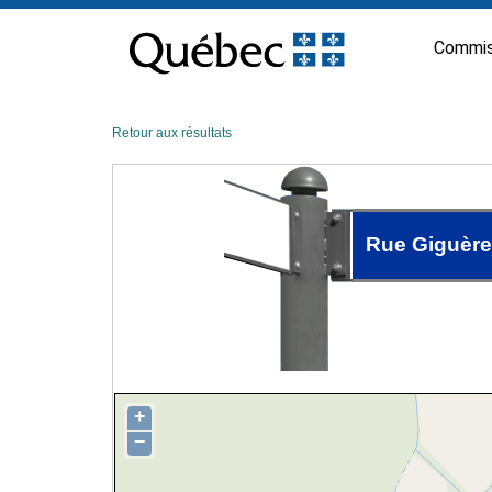
Passer
au
Commis
contenu
Retour aux résultats
Rue Giguère
+
−