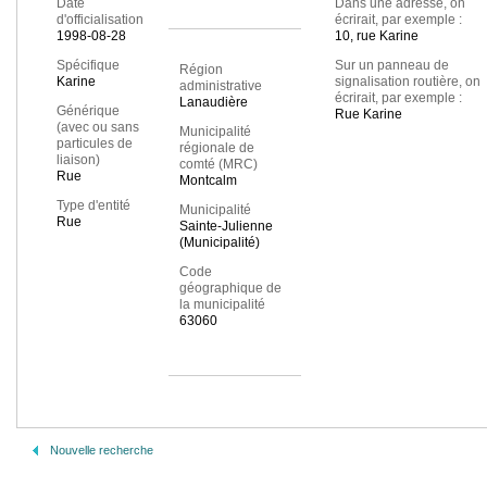
Date
Dans une adresse, on
d'officialisation
écrirait, par exemple :
1998-08-28
10, rue Karine
Spécifique
Sur un panneau de
Région
Karine
signalisation routière, on
administrative
écrirait, par exemple :
Lanaudière
Générique
Rue Karine
(avec ou sans
Municipalité
particules de
régionale de
liaison)
comté (MRC)
Rue
Montcalm
Type d'entité
Municipalité
Rue
Sainte-Julienne
(Municipalité)
Code
géographique de
la municipalité
63060
Nouvelle recherche