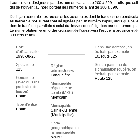
Laurent sont désignées par des numéros allant de 200 à 299, tandis que cel
qui se trouvent au nord portent des numéros allant de 300 à 399.
De façon générale, les routes et les autoroutes dont le tracé est perpendicula
au fleuve Saint-Laurent sont désignées par un numéro impair, alors que cell
dont le tracé est parallèle à celui du fleuve sont désignées par un numéro pai
La numérotation va en ordre croissant de l'ouest vers l'est de la province et d
sud vers le nord.
Date
Dans une adresse, on
d'officialisation
écrirait, par exemple :
1998-08-28
10, route 125
Spécifique
Sur un panneau de
Région
125
signalisation routière, on
administrative
écrirait, par exemple :
Lanaudière
Générique
Route 125
(avec ou sans
Municipalité
particules de
régionale de
liaison)
comté (MRC)
Route
Montcalm
Type d'entité
Municipalité
Route
Sainte-Julienne
(Municipalité)
Code
géographique de
la municipalité
63060