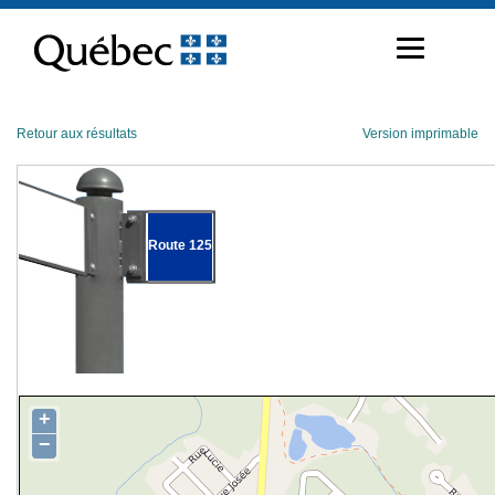
Passer
au
contenu
Retour aux résultats
Version imprimable
Route 125
+
−