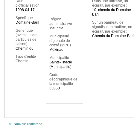
Date
Dans une adresse, on
d'officialisation
écrirait, par exemple :
1998-04-17
10, chemin du Domaine-
Baril
Spécifique
Région
Domaine-Baril
Sur un panneau de
administrative
signalisation routière, on
Mauricie
Générique
écrirait, par exemple :
(avec ou sans
Chemin du Domaine-Bari
Municipalité
particules de
régionale de
liaison)
comté (MRC)
Chemin du
Mékinac
Type d'entité
Municipalité
Chemin
Sainte-Thècle
(Municipalité)
Code
géographique de
la municipalité
35050
Nouvelle recherche