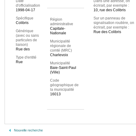
Date
Dans une adresse, on
d'officialisation
écrirait, par exemple :
1998-04-17
10, rue des Colibris
Spécifique
Sur un panneau de
Région
Colibris
signalisation routière, on
administrative
écrirait, par exemple :
Capitale-
Générique
Rue des Colibris
Nationale
(avec ou sans
particules de
Municipalité
liaison)
régionale de
Rue des
comté (MRC)
Charlevoix
Type d'entité
Rue
Municipalité
Baie-Saint-Paul
(Ville)
Code
géographique de
la municipalité
16013
Nouvelle recherche