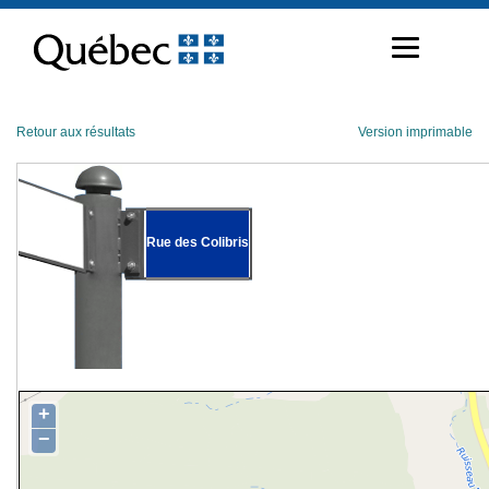
Passer
au
contenu
Retour aux résultats
Version imprimable
Rue des Colibris
+
−