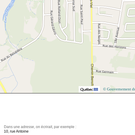
© Gouvernement d
Dans une adresse, on écrirait, par exemple :
10, rue Antoine