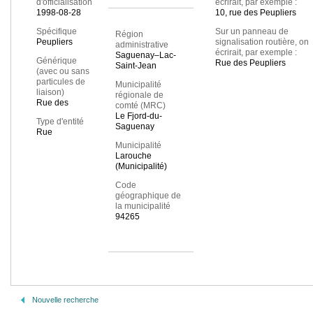
d'officialisation
écrirait, par exemple :
1998-08-28
10, rue des Peupliers
Spécifique
Sur un panneau de
Région
Peupliers
signalisation routière, on
administrative
écrirait, par exemple :
Saguenay–Lac-
Générique
Rue des Peupliers
Saint-Jean
(avec ou sans
particules de
Municipalité
liaison)
régionale de
Rue des
comté (MRC)
Le Fjord-du-
Type d'entité
Saguenay
Rue
Municipalité
Larouche
(Municipalité)
Code
géographique de
la municipalité
94265
Nouvelle recherche