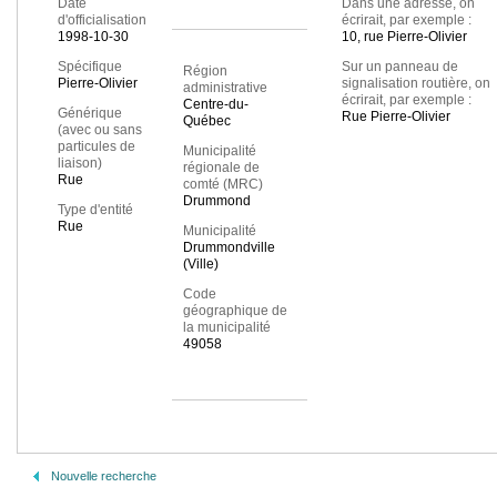
Date
Dans une adresse, on
d'officialisation
écrirait, par exemple :
1998-10-30
10, rue Pierre-Olivier
Spécifique
Sur un panneau de
Région
Pierre-Olivier
signalisation routière, on
administrative
écrirait, par exemple :
Centre-du-
Générique
Rue Pierre-Olivier
Québec
(avec ou sans
particules de
Municipalité
liaison)
régionale de
Rue
comté (MRC)
Drummond
Type d'entité
Rue
Municipalité
Drummondville
(Ville)
Code
géographique de
la municipalité
49058
Nouvelle recherche