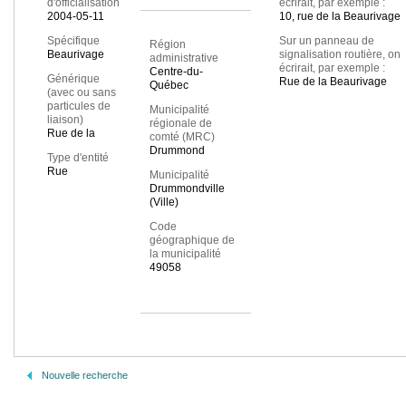
d'officialisation
écrirait, par exemple :
2004-05-11
10, rue de la Beaurivage
Spécifique
Sur un panneau de
Région
Beaurivage
signalisation routière, on
administrative
écrirait, par exemple :
Centre-du-
Générique
Rue de la Beaurivage
Québec
(avec ou sans
particules de
Municipalité
liaison)
régionale de
Rue de la
comté (MRC)
Drummond
Type d'entité
Rue
Municipalité
Drummondville
(Ville)
Code
géographique de
la municipalité
49058
Nouvelle recherche