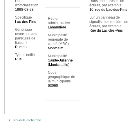
Date
Dans une adresse, on
d'officialisation
écrirait, par exemple :
1998-08-28
10, rue du Lac-des-Pins
Spécifique
Sur un panneau de
Région
Lac-des-Pins
signalisation routière, on
administrative
écrirait, par exemple :
Lanaudière
Générique
Rue du Lac-des-Pins
(avec ou sans
Municipalité
particules de
régionale de
liaison)
comté (MRC)
Rue du
Montcalm
Type d'entité
Municipalité
Rue
Sainte-Julienne
(Municipalité)
Code
géographique de
la municipalité
63060
Nouvelle recherche