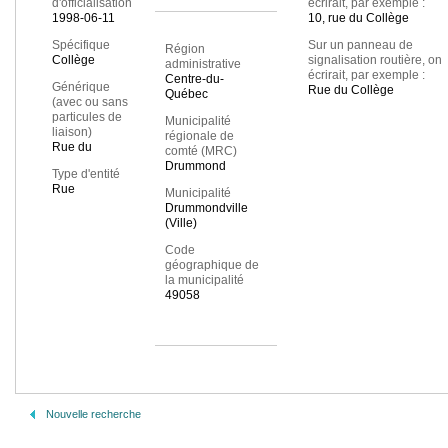
d'officialisation
écrirait, par exemple :
1998-06-11
10, rue du Collège
Spécifique
Sur un panneau de
Région
Collège
signalisation routière, on
administrative
écrirait, par exemple :
Centre-du-
Générique
Rue du Collège
Québec
(avec ou sans
particules de
Municipalité
liaison)
régionale de
Rue du
comté (MRC)
Drummond
Type d'entité
Rue
Municipalité
Drummondville
(Ville)
Code
géographique de
la municipalité
49058
Nouvelle recherche