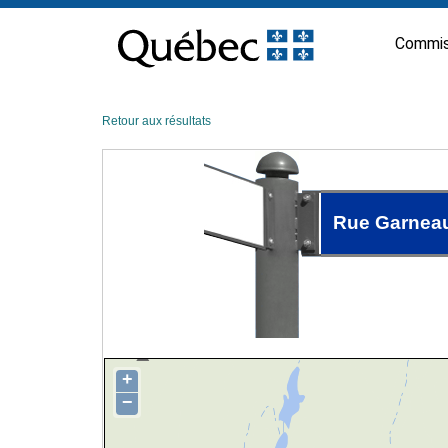
Passer
au
Commis
contenu
Retour aux résultats
Rue Garnea
+
−