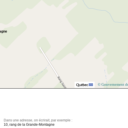
agne
© Gouvernement d
Dans une adresse, on écrirait, par exemple :
10, rang de la Grande-Montagne