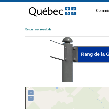
Passer
au
Commis
contenu
Retour aux résultats
Rang de la 
+
−