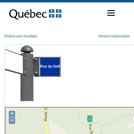
Passer
au
contenu
Retour aux résultats
Version imprimable
Rue du Golf
+
−