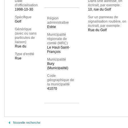
Date
Dans une adresse, on
d'officialisation
écrirait, par exemple :
1998-10-30
10, rue du Golf
Spécifique
Sur un panneau de
Région
Golf
signalisation routière, on
administrative
écrirait, par exemple :
Estrie
Générique
Rue du Golf
(avec ou sans
Municipalité
particules de
régionale de
liaison)
comté (MRC)
Rue du
Le Haut-Saint-
François
Type d'entité
Rue
Municipalité
Bury
(Municipalité)
Code
géographique de
la municipalité
41070
Nouvelle recherche