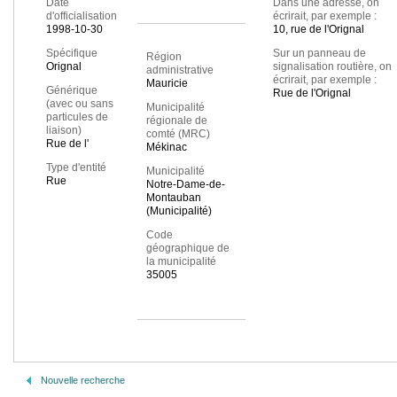
Date
Dans une adresse, on
d'officialisation
écrirait, par exemple :
1998-10-30
10, rue de l'Orignal
Spécifique
Sur un panneau de
Région
Orignal
signalisation routière, on
administrative
écrirait, par exemple :
Mauricie
Générique
Rue de l'Orignal
(avec ou sans
Municipalité
particules de
régionale de
liaison)
comté (MRC)
Rue de l'
Mékinac
Type d'entité
Municipalité
Rue
Notre-Dame-de-
Montauban
(Municipalité)
Code
géographique de
la municipalité
35005
Nouvelle recherche