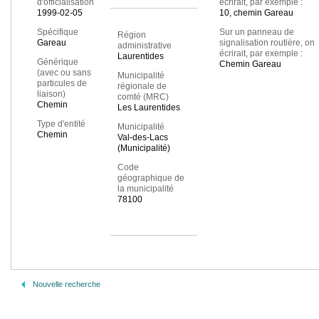
d'officialisation
écrirait, par exemple :
1999-02-05
10, chemin Gareau
Spécifique
Sur un panneau de
Région
Gareau
signalisation routière, on
administrative
écrirait, par exemple :
Laurentides
Générique
Chemin Gareau
(avec ou sans
Municipalité
particules de
régionale de
liaison)
comté (MRC)
Chemin
Les Laurentides
Type d'entité
Municipalité
Chemin
Val-des-Lacs
(Municipalité)
Code
géographique de
la municipalité
78100
Nouvelle recherche