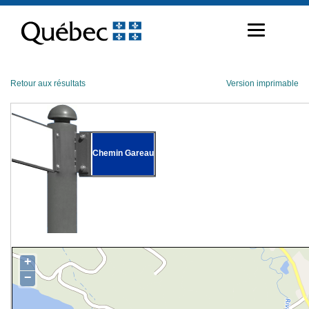
Passer
au
contenu
Retour aux résultats
Version imprimable
Chemin Gareau
+
−