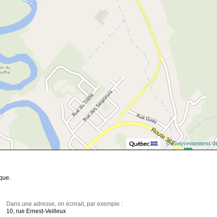
© Gouvernement d
ique.
Dans une adresse, on écrirait, par exemple :
10, rue Ernest-Veilleux