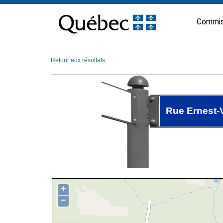
Passer
au
Commis
contenu
Retour aux résultats
Rue Ernest-V
+
−