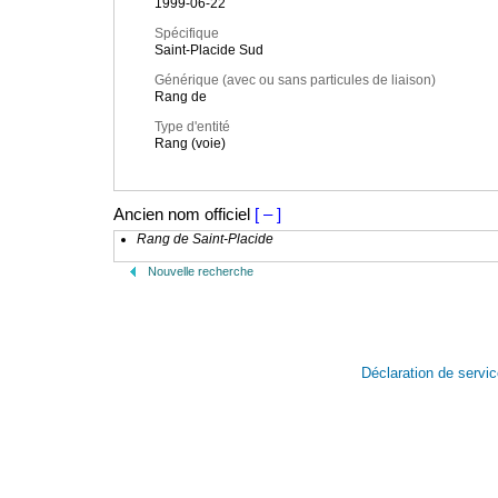
1999-06-22
Spécifique
Saint-Placide Sud
Générique (avec ou sans particules de liaison)
Rang de
Type d'entité
Rang (voie)
Ancien nom officiel
[ – ]
Rang de Saint-Placide
Nouvelle recherche
Déclaration de servi