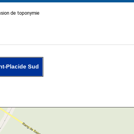
sion de toponymie
nt-Placide Sud