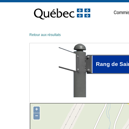
Passer
au
Commis
contenu
Retour aux résultats
Rang de Sai
+
−