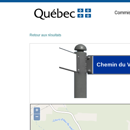
Passer
au
Commis
contenu
Retour aux résultats
Chemin du V
+
−