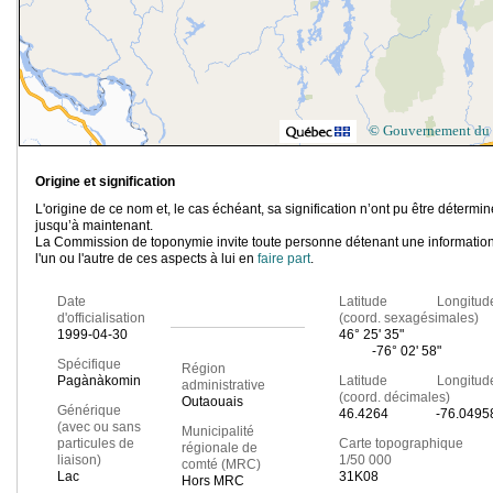
© Gouvernement du
Origine et signification
L'origine de ce nom et, le cas échéant, sa signification n’ont pu être détermi
jusqu’à maintenant.
La Commission de toponymie invite toute personne détenant une information
l'un ou l'autre de ces aspects à lui en
faire part
.
Date
Latitude Longitud
d'officialisation
(coord. sexagésimales)
1999-04-30
46° 25' 35"
-76° 02' 58"
Spécifique
Région
Pagànàkomin
Latitude Longitud
administrative
(coord. décimales)
Outaouais
Générique
46.4264
-76.0495
(avec ou sans
Municipalité
particules de
Carte topographique
régionale de
liaison)
1/50 000
comté (MRC)
Lac
31K08
Hors MRC