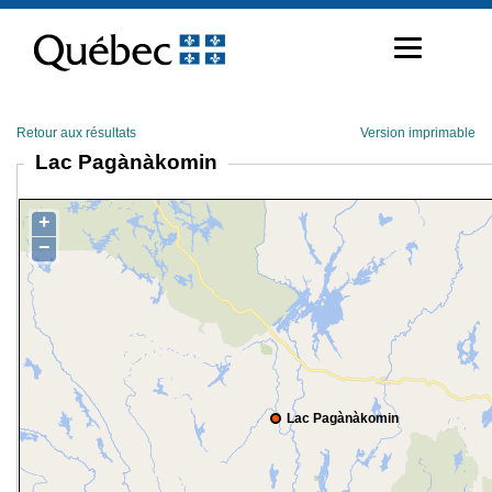
Passer
au
contenu
Retour aux résultats
Version imprimable
Lac Pagànàkomin
+
−
Lac Pagànàkomin