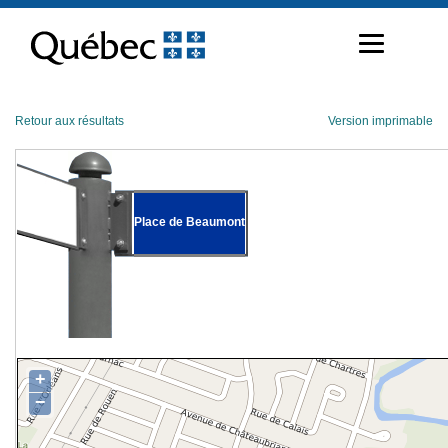
Passer
au
contenu
Retour aux résultats
Version imprimable
Place de Beaumont
+
−