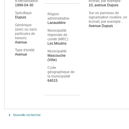
d'officialisation
écrirait, par exemple :
1999-04-30
10, avenue Dupuis
Spécifique
Sur un panneau de
Région
Dupuis
signalisation routière, on
administrative
écrirait, par exemple :
Lanaudière
Générique
Avenue Dupuis
(avec ou sans
Municipalité
particules de
régionale de
liaison)
comté (MRC)
Avenue
Les Moulins
Type d'entité
Municipalité
Avenue
Mascouche
(Ville)
Code
géographique de
la municipalité
64015
Nouvelle recherche