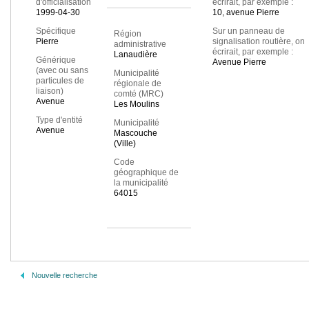
d'officialisation
écrirait, par exemple :
1999-04-30
10, avenue Pierre
Spécifique
Sur un panneau de
Région
Pierre
signalisation routière, on
administrative
écrirait, par exemple :
Lanaudière
Générique
Avenue Pierre
(avec ou sans
Municipalité
particules de
régionale de
liaison)
comté (MRC)
Avenue
Les Moulins
Type d'entité
Municipalité
Avenue
Mascouche
(Ville)
Code
géographique de
la municipalité
64015
Nouvelle recherche