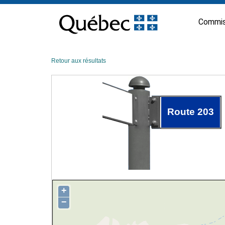
Passer
au
Commis
contenu
Retour aux résultats
Route 203
+
−