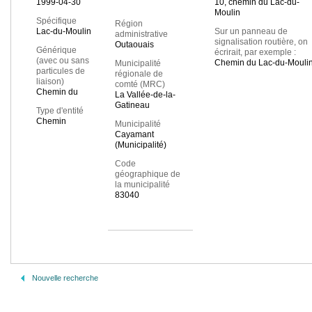
1999-04-30
10, chemin du Lac-du-
Moulin
Spécifique
Région
Lac-du-Moulin
Sur un panneau de
administrative
signalisation routière, on
Outaouais
Générique
écrirait, par exemple :
(avec ou sans
Chemin du Lac-du-Mouli
Municipalité
particules de
régionale de
liaison)
comté (MRC)
Chemin du
La Vallée-de-la-
Gatineau
Type d'entité
Chemin
Municipalité
Cayamant
(Municipalité)
Code
géographique de
la municipalité
83040
Nouvelle recherche