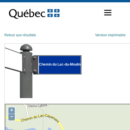
Passer
au
contenu
Retour aux résultats
Version imprimable
Chemin du Lac-du-Moulin
+
−