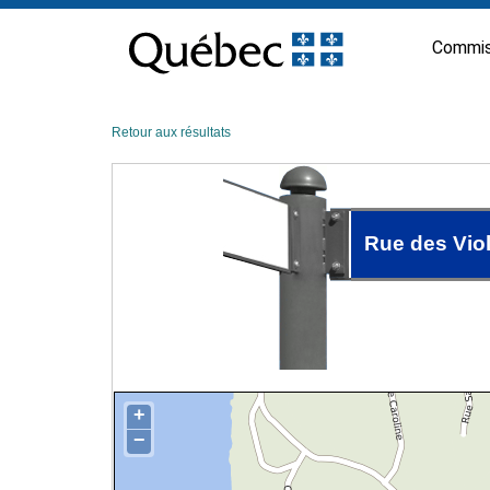
Passer
au
Commis
contenu
Retour aux résultats
Rue des Viol
+
−