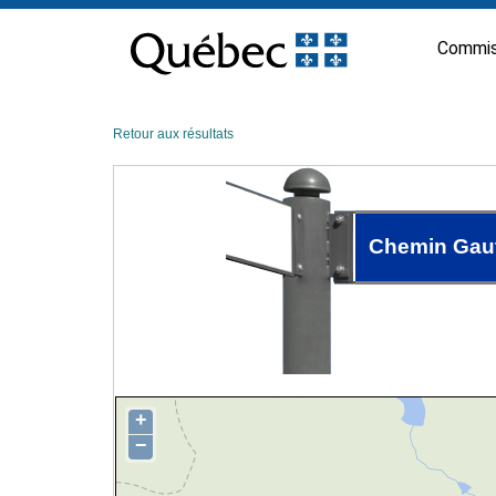
Passer
au
Commis
contenu
Retour aux résultats
Chemin Gaut
+
−