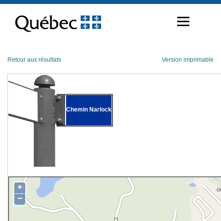
Passer
au
contenu
Retour aux résultats
Version imprimable
Chemin Narlock
+
−