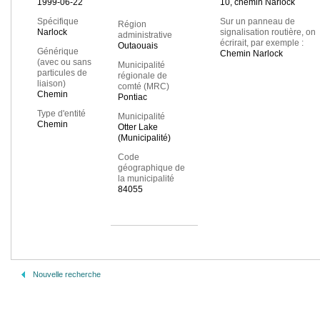
1999-06-22
10, chemin Narlock
Spécifique
Sur un panneau de
Région
Narlock
signalisation routière, on
administrative
écrirait, par exemple :
Outaouais
Générique
Chemin Narlock
(avec ou sans
Municipalité
particules de
régionale de
liaison)
comté (MRC)
Chemin
Pontiac
Type d'entité
Municipalité
Chemin
Otter Lake
(Municipalité)
Code
géographique de
la municipalité
84055
Nouvelle recherche