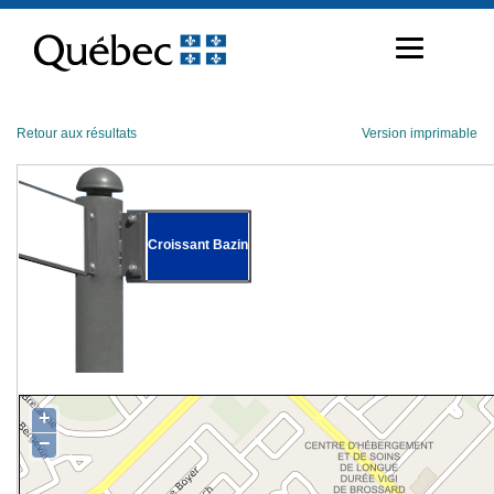
Passer
au
contenu
Retour aux résultats
Version imprimable
Croissant Bazin
+
−