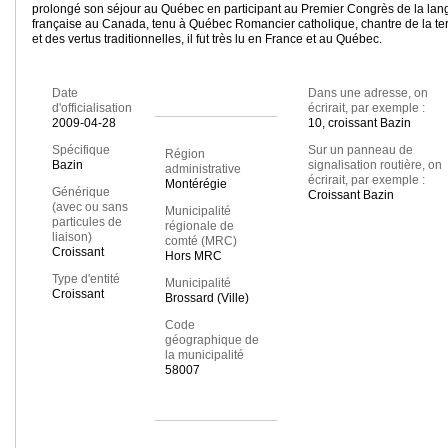
prolongé son séjour au Québec en participant au Premier Congrès de la lan
française au Canada, tenu à Québec Romancier catholique, chantre de la te
et des vertus traditionnelles, il fut très lu en France et au Québec.
Date
Dans une adresse, on
d'officialisation
écrirait, par exemple :
2009-04-28
10, croissant Bazin
Spécifique
Sur un panneau de
Région
Bazin
signalisation routière, on
administrative
écrirait, par exemple :
Montérégie
Générique
Croissant Bazin
(avec ou sans
Municipalité
particules de
régionale de
liaison)
comté (MRC)
Croissant
Hors MRC
Type d'entité
Municipalité
Croissant
Brossard (Ville)
Code
géographique de
la municipalité
58007