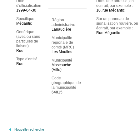
Date
Dans une adresse, on
d'officialisation
écrirait, par exemple :
1999-04-30
10, rue Mégantic
Spécifique
Sur un panneau de
Région
Mégantic
signalisation routière, on
administrative
écrirait, par exemple :
Lanaudière
Générique
Rue Mégantic
(avec ou sans
Municipalité
particules de
régionale de
liaison)
comté (MRC)
Rue
Les Moulins
Type d'entité
Municipalité
Rue
Mascouche
(Ville)
Code
géographique de
la municipalité
64015
Nouvelle recherche