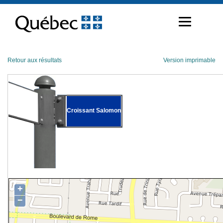
Passer
au
contenu
Retour aux résultats
Version imprimable
Croissant Salomon
+
−