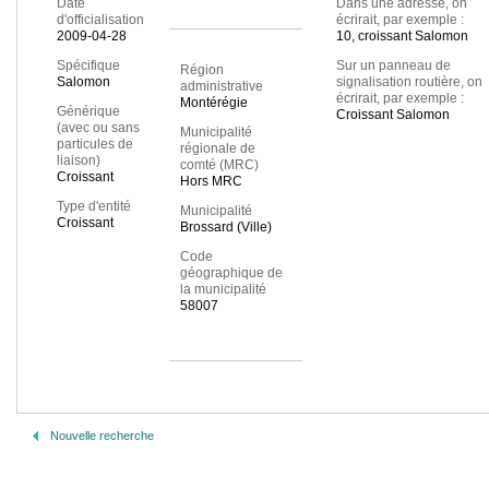
Date
Dans une adresse, on
d'officialisation
écrirait, par exemple :
2009-04-28
10, croissant Salomon
Spécifique
Sur un panneau de
Région
Salomon
signalisation routière, on
administrative
écrirait, par exemple :
Montérégie
Générique
Croissant Salomon
(avec ou sans
Municipalité
particules de
régionale de
liaison)
comté (MRC)
Croissant
Hors MRC
Type d'entité
Municipalité
Croissant
Brossard (Ville)
Code
géographique de
la municipalité
58007
Nouvelle recherche