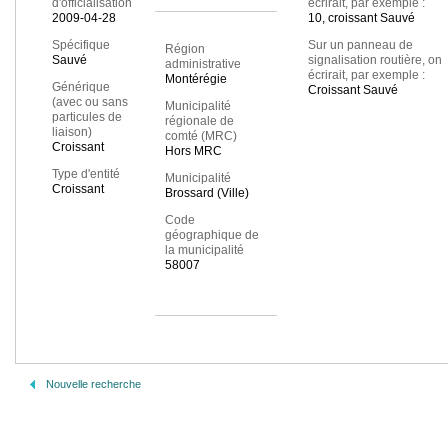
d'officialisation
écrirait, par exemple :
2009-04-28
10, croissant Sauvé
Spécifique
Sur un panneau de
Région
Sauvé
signalisation routière, on
administrative
écrirait, par exemple :
Montérégie
Générique
Croissant Sauvé
(avec ou sans
Municipalité
particules de
régionale de
liaison)
comté (MRC)
Croissant
Hors MRC
Type d'entité
Municipalité
Croissant
Brossard (Ville)
Code
géographique de
la municipalité
58007
Nouvelle recherche