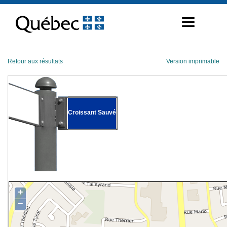
Passer
au
contenu
Retour aux résultats
Version imprimable
Croissant Sauvé
+
−