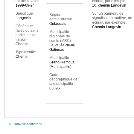
d'officialisation
écrirait, par exemple :
1999-09-24
10, chemin Langevin
Spécifique
Sur un panneau de
Région
Langevin
signalisation routière, on
administrative
écrirait, par exemple :
Outaouais
Générique
Chemin Langevin
(avec ou sans
Municipalité
particules de
régionale de
liaison)
comté (MRC)
Chemin
La Vallée-de-la-
Gatineau
Type d'entité
Chemin
Municipalité
Grand-Remous
(Municipalité)
Code
géographique de
la municipalité
83095
Nouvelle recherche