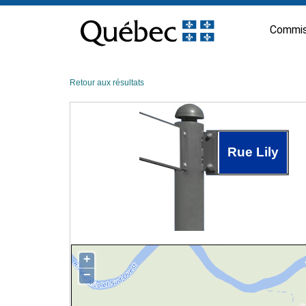
Passer
au
Commis
contenu
Retour aux résultats
Rue Lily
+
−