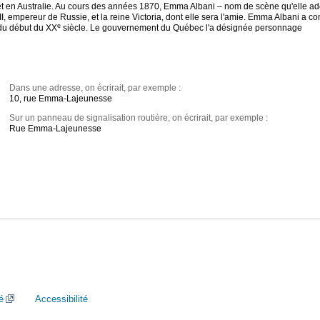
 et en Australie. Au cours des années 1870, Emma Albani – nom de scène qu'elle a
, empereur de Russie, et la reine Victoria, dont elle sera l'amie. Emma Albani a c
e
 du début du XX
siècle. Le gouvernement du Québec l'a désignée personnage
Dans une adresse, on écrirait, par exemple :
10, rue Emma-Lajeunesse
Sur un panneau de signalisation routière, on écrirait, par exemple :
Rue Emma-Lajeunesse
é
Accessibilité