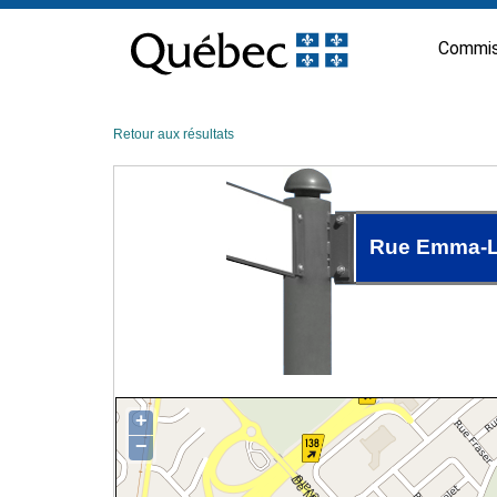
Passer
au
Commis
contenu
Retour aux résultats
Rue Emma-L
+
−