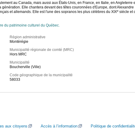
lement au Canada, mais aussi aux États-Unis, en France, en Italie, en Angleterre
a génération. Elle chantera devant des têtes couronnées d'Europe, dont Alexandre II
e
rançais et allemands. Elle est l'une des sopranos les plus célèbres du XIX
siècle et
re du patrimoine culturel du Québec.
Région administrative
Montérégie
Municipalité régionale de comté (MRC)
Hors MRC
Municipalité
Boucherville (Ville)
Code géographique de la municipalité
58033
ces aux citoyens
Accès à l’information
Politique de confidentialit