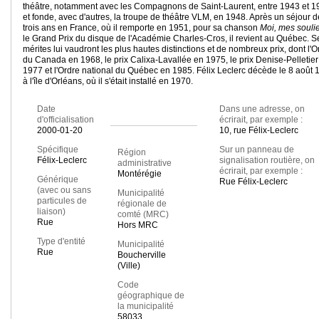
théâtre, notamment avec les Compagnons de Saint-Laurent, entre 1943 et 1
et fonde, avec d'autres, la troupe de théâtre VLM, en 1948. Après un séjour d
trois ans en France, où il remporte en 1951, pour sa chanson
Moi, mes souli
le Grand Prix du disque de l'Académie Charles-Cros, il revient au Québec. S
mérites lui vaudront les plus hautes distinctions et de nombreux prix, dont l'O
du Canada en 1968, le prix Calixa-Lavallée en 1975, le prix Denise-Pelletier
1977 et l'Ordre national du Québec en 1985. Félix Leclerc décède le 8 août 
à l'île d'Orléans, où il s'était installé en 1970.
Date
Dans une adresse, on
d'officialisation
écrirait, par exemple :
2000-01-20
10, rue Félix-Leclerc
Spécifique
Sur un panneau de
Région
Félix-Leclerc
signalisation routière, on
administrative
écrirait, par exemple :
Montérégie
Générique
Rue Félix-Leclerc
(avec ou sans
Municipalité
particules de
régionale de
liaison)
comté (MRC)
Rue
Hors MRC
Type d'entité
Municipalité
Rue
Boucherville
(Ville)
Code
géographique de
la municipalité
58033