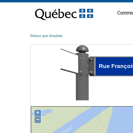
Passer
au
Commis
contenu
Retour aux résultats
Rue Françoi
+
−