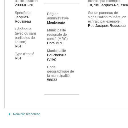
d'officialisation
écrirait, par exemple :
2000-01-20
10, rue Jacques-Rousse
Spécifique
Sur un panneau de
Région
Jacques-
signalisation routière, on
administrative
Rousseau
écrirait, par exemple :
Montérégie
Rue Jacques-Rousseau
Générique
Municipalité
(avec ou sans
régionale de
particules de
comté (MRC)
liaison)
Hors MRC
Rue
Municipalité
Type d'entité
Boucherville
Rue
(Ville)
Code
géographique de
la municipalité
58033
Nouvelle recherche