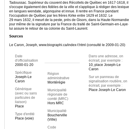
Tadoussac. Supérieur du couvent des Récollets de Québec en 1617-1618, il
s'occupe également des fidèles de la ville et s'applique à rédiger des lexiqu
en langues wendate, algonquine et innue. Il rentre en France pendant
l'occupation de Québec par les frères Kirke entre 1629 et 1632. Le
29 mars 1632, il meurt de la peste, près de Gisors, dans la Haute-Normandie,
jour même de la signature par la France du traité de Saint-Germain-en-Laye 
lui assure le retour de sa colonie du Saint-Laurent.
Sources
Le Caron, Joseph, www.biographi.ca/index-f.html (consulté le 2009-01-20)
Date
Dans une adresse, on
d'officialisation
écrirait, par exemple :
2000-01-20
10, place Joseph-Le
Caron
Spécifique
Région
Joseph-Le
Sur un panneau de
administrative
Caron
signalisation routière, on
Montérégie
écrirait, par exemple :
Générique
Place Joseph-Le Caron
Municipalité
(avec ou sans
régionale de
particules de
comté (MRC)
liaison)
Hors MRC
Place
Municipalité
Type d'entité
Boucherville
Place (voie)
(Ville)
Code