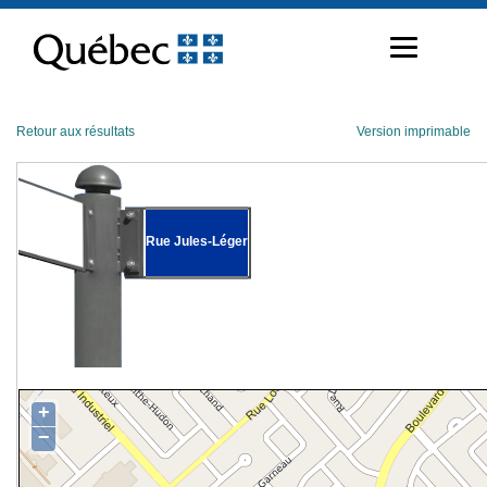
Passer
au
contenu
Retour aux résultats
Version imprimable
Rue Jules-Léger
+
−