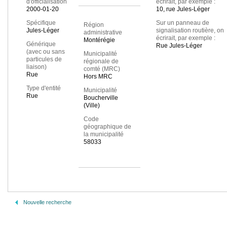
d'officialisation
écrirait, par exemple :
2000-01-20
10, rue Jules-Léger
Spécifique
Sur un panneau de
Région
Jules-Léger
signalisation routière, on
administrative
écrirait, par exemple :
Montérégie
Générique
Rue Jules-Léger
(avec ou sans
Municipalité
particules de
régionale de
liaison)
comté (MRC)
Rue
Hors MRC
Type d'entité
Municipalité
Rue
Boucherville
(Ville)
Code
géographique de
la municipalité
58033
Nouvelle recherche